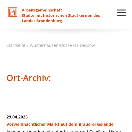
Arbeitsgemeinschaft
Städte
mit
historischen
Stadtkernen
des
Landes
Brandenburg
Startseite
»
Wusterhausen/Dosse OT Dessow
Ort-Archiv:
29.04.2025
Vorweihnachtlicher Markt auf dem Brauerei Gelände
Angeboten werden mitunter Kräuter und Gewürze, Liköre,