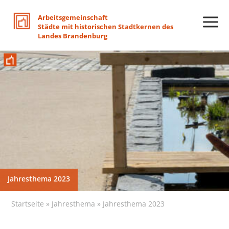
Arbeitsgemeinschaft
Städte
mit
historischen
Stadtkernen
des
Landes
Brandenburg
Jahresthema 2023
Jahresthema 2023
Jahresthema 2023
Jahresthema 2023
Jahresthema 2023
Jahresthema 2023
Startseite
»
Jahresthema
»
Jahresthema 2023