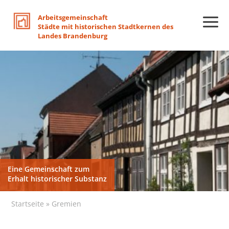
Arbeitsgemeinschaft
Städte
mit
historischen
Stadtkernen
des
Landes
Brandenburg
Eine Gemeinschaft zum
Eine Gemeinschaft zum
Eine Gemeinschaft zum
Erhalt historischer Substanz
Erhalt historischer Substanz
Erhalt historischer Substanz
Startseite
»
Gremien