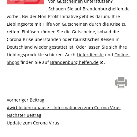
von
Gutscheinen
unterstützen?
Schauen Sie auf Brandenburghelfen.de
vorbei. Bei der Non-Profit-Initiative geht es darum, Ihre
Lieblingsorte mit Hilfe von Gutscheinen durch die Krise zu
retten. Einlösen können Sie die Gutscheine, sobald die
Corona-Krise überstanden oder touristisches Reisen in
Deutschland wieder gestattet ist. Oder lassen Sie sich Ihre
Lieblingsprodukte schicken. Auch
Lieferdienste
und
Online-
Shops
finden Sie auf
Brandenburg helfen.de
.
Vorheriger
Vorheriger Beitrag
Beitragsnavigation
Beitrag:
#wirbleibenzuhause – Informationen zum Corona Virus
Nächster
Nächster Beitrag
Beitrag:
Update zum Corona Virus