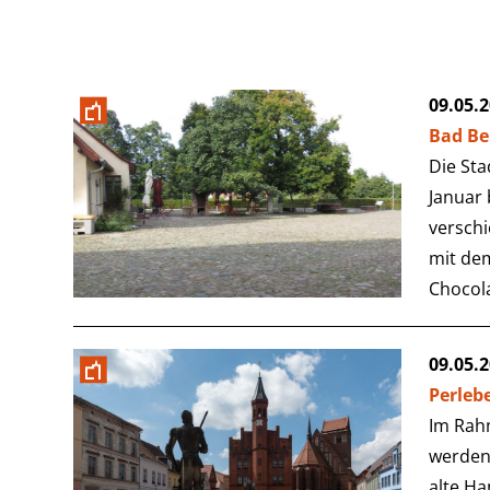
09.05.
Bad Be
Die Sta
Januar 
verschi
mit dem
Chocol
09.05.
Perleb
Im Rah
werden
alte Ha