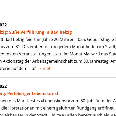
2022
lzig: Süße Verführung in Bad Belzig
dt Bad Belzig feiert im Jahre 2022 ihren 1025. Geburtstag. G
bis zum 31. Dezember, d. h. in jedem Monat finden im Stadt
edensten Veranstaltungen statt. Im Monat Mai wird das St
 Aktionstag der Arbeitsgemeinschaft zum 30. Jahrestag. Am
aterie auf dem Hof…
» mehr
2022
erg: Perleberger Lebenskunst
men des Marktfestes »Lebenskunst« zum 30. Jubiläum der A
 die Hörstationen mit einem geführten Rundgang eröffnet. 
ndelshäuser in der Stadt. Einige wurden bereits auch als 