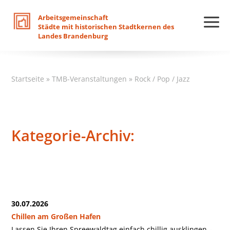
Arbeitsgemeinschaft
Städte
mit
historischen
Stadtkernen
des
Landes
Brandenburg
Startseite
»
TMB-Veranstaltungen
»
Rock / Pop / Jazz
Kategorie-Archiv:
30.07.2026
Chillen am Großen Hafen
Lassen Sie Ihren Spreewaldtag einfach chillig ausklingen –