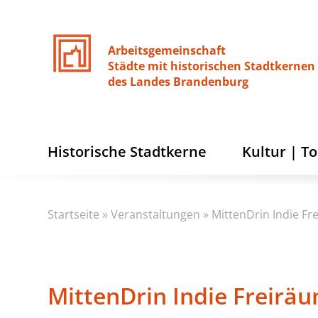
Arbeitsgemeinschaft
Städte
mit
historischen
Stadtkernen
des
Landes
Brandenburg
Historische Stadtkerne
Kultur | T
Startseite
»
Veranstaltungen
»
MittenDrin Indie F
MittenDrin Indie Freirä