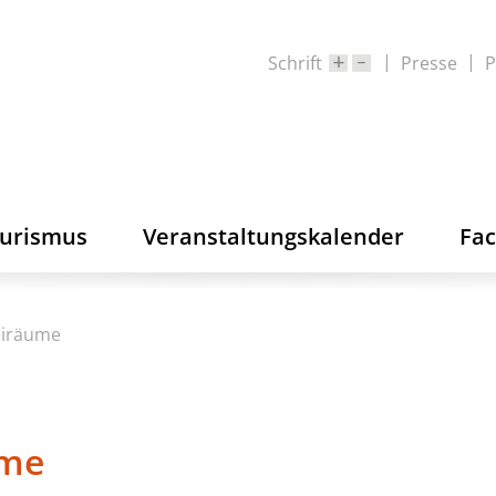
Schrift
Presse
P
ourismus
Veranstaltungskalender
Fa
reiräume
ume