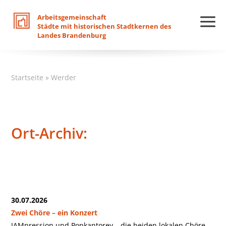
Arbeitsgemeinschaft
Städte
mit
historischen
Stadtkernen
des
Landes
Brandenburg
Startseite
»
Werder
Ort-Archiv:
30.07.2026
Zwei Chöre – ein Konzert
JAMpression und Popkantorey – die beiden lokalen Chöre