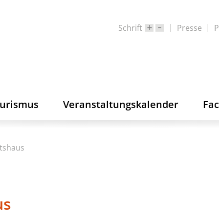
Schrift
Presse
P
ourismus
Veranstaltungskalender
Fa
tshaus
us