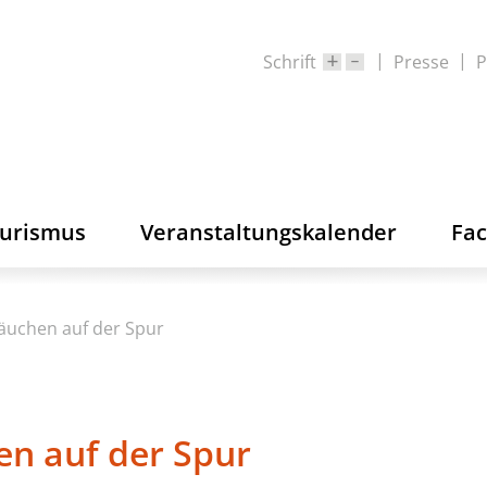
Schrift
Presse
P
ourismus
Veranstaltungskalender
Fa
äuchen auf der Spur
n auf der Spur