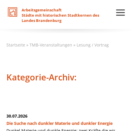
Arbeitsgemeinschaft
Städte
mit
historischen
Stadtkernen
des
Landes
Brandenburg
Startseite
»
TMB-Veranstaltungen
»
Lesung / Vortrag
Kategorie-Archiv:
30.07.2026
Die Suche nach dunkler Materie und dunkler Energie
Dunkel Materie und dunkle Energie: zwei Kräfte die wir