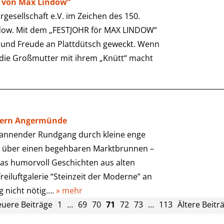
lt von Max Lindow“
rgesellschaft e.V. im Zeichen des 150.
dow. Mit dem „FESTJOHR för MAX LINDOW“
 und Freude an Plattdütsch geweckt. Wenn
 die Großmutter mit ihrem „Knütt“ macht
tkern Angermünde
spannender Rundgang durch kleine enge
er über einen begehbaren Marktbrunnen –
das humorvoll Geschichten aus alten
Freiluftgalerie “Steinzeit der Moderne” an
 nicht nötig.…
» mehr
uere Beiträge
1
…
69
70
71
72
73
…
113
Ältere Beitr