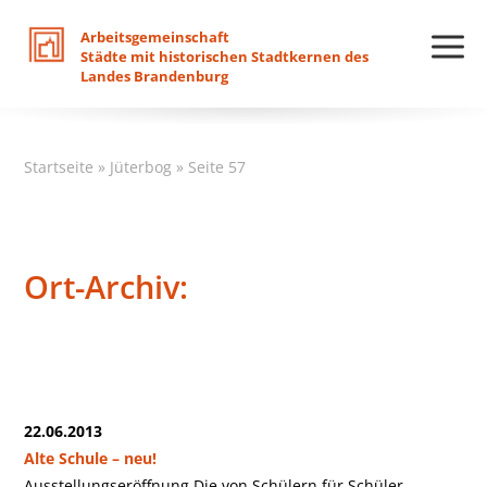
Arbeitsgemeinschaft
Städte
mit
historischen
Stadtkernen
des
Landes
Brandenburg
Startseite
»
Jüterbog
»
Seite 57
Ort-Archiv:
22.06.2013
Alte Schule – neu!
Ausstellungseröffnung Die von Schülern für Schüler