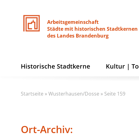
Arbeitsgemeinschaft
Städte
mit
historischen
Stadtkernen
des
Landes
Brandenburg
Historische Stadtkerne
Kultur | T
Startseite
»
Wusterhausen/Dosse
»
Seite 159
Ort-Archiv: