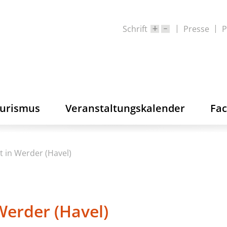
Schrift
Presse
P
ourismus
Veranstaltungskalender
Fa
 in Werder (Havel)
Werder (Havel)