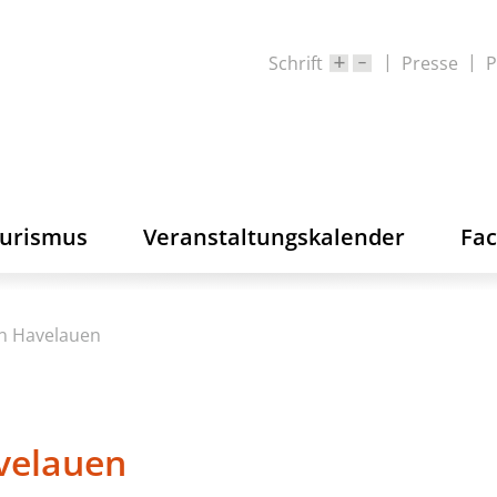
Schrift
Presse
P
ourismus
Veranstaltungskalender
Fa
n Havelauen
velauen