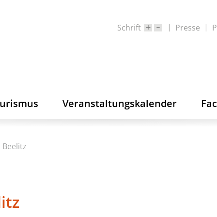
Schrift
Presse
P
ourismus
Veranstaltungskalender
Fa
 Beelitz
itz