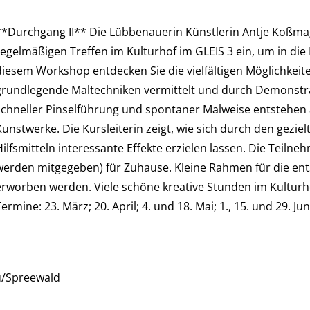
**Durchgang II** Die Lübbenauerin Künstlerin Antje Koßmag
regelmäßigen Treffen im Kulturhof im GLEIS 3 ein, um in die
diesem Workshop entdecken Sie die vielfältigen Möglichkeite
grundlegende Maltechniken vermittelt und durch Demonstra
schneller Pinselführung und spontaner Malweise entstehen a
Kunstwerke. Die Kursleiterin zeigt, wie sich durch den gezie
Hilfsmitteln interessante Effekte erzielen lassen. Die Teil
werden mitgegeben) für Zuhause. Kleine Rahmen für die en
erworben werden. Viele schöne kreative Stunden im Kult
ermine: 23. März; 20. April; 4. und 18. Mai; 1., 15. und 29. Juni
u/Spreewald