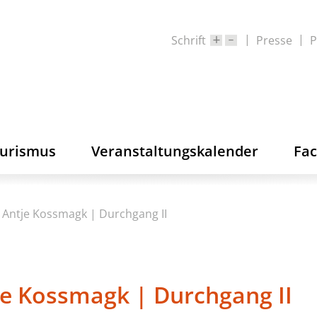
Schrift
Presse
P
ourismus
Veranstaltungskalender
Fa
 Antje Kossmagk | Durchgang II
je Kossmagk | Durchgang II