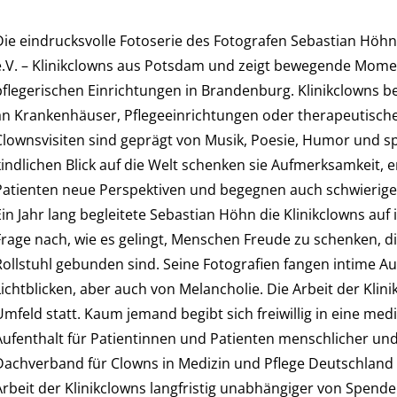
Die eindrucksvolle Fotoserie des Fotografen Sebastian Höhn 
e.V. – Klinikclowns aus Potsdam und zeigt bewegende Mom
pflegerischen Einrichtungen in Brandenburg. Klinikclowns 
an Krankenhäuser, Pflegeeinrichtungen oder therapeutisch
Clownsvisiten sind geprägt von Musik, Poesie, Humor und sp
kindlichen Blick auf die Welt schenken sie Aufmerksamkeit
Patienten neue Perspektiven und begegnen auch schwierigen
Ein Jahr lang begleitete Sebastian Höhn die Klinikclowns auf
Frage nach, wie es gelingt, Menschen Freude zu schenken, di
Rollstuhl gebunden sind. Seine Fotografien fangen intime Au
Lichtblicken, aber auch von Melancholie. Die Arbeit der Klin
Umfeld statt. Kaum jemand begibt sich freiwillig in eine medi
Aufenthalt für Patientinnen und Patienten menschlicher u
achverband für Clowns in Medizin und Pflege Deutschland e.V.
Arbeit der Klinikclowns langfristig unabhängiger von Spende