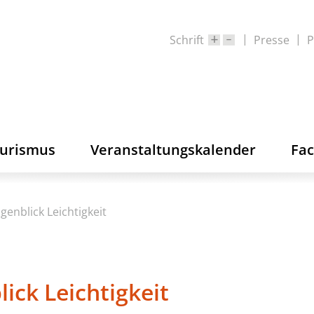
Schrift
Presse
P
ourismus
Veranstaltungskalender
Fa
genblick Leichtigkeit
ick Leichtigkeit