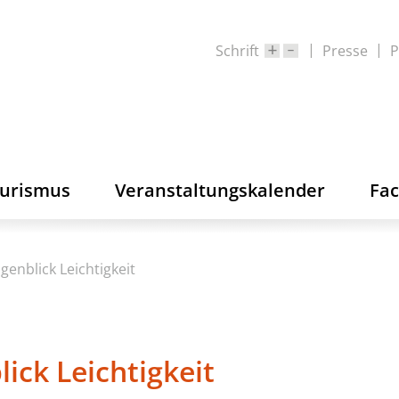
Schrift
Presse
P
ourismus
Veranstaltungskalender
Fa
genblick Leichtigkeit
ick Leichtigkeit