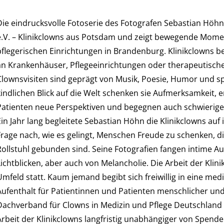
Die eindrucksvolle Fotoserie des Fotografen Sebastian Höhn 
e.V. – Klinikclowns aus Potsdam und zeigt bewegende Mom
pflegerischen Einrichtungen in Brandenburg. Klinikclowns 
an Krankenhäuser, Pflegeeinrichtungen oder therapeutisch
Clownsvisiten sind geprägt von Musik, Poesie, Humor und sp
kindlichen Blick auf die Welt schenken sie Aufmerksamkeit
Patienten neue Perspektiven und begegnen auch schwierigen
Ein Jahr lang begleitete Sebastian Höhn die Klinikclowns auf
Frage nach, wie es gelingt, Menschen Freude zu schenken, di
Rollstuhl gebunden sind. Seine Fotografien fangen intime Au
Lichtblicken, aber auch von Melancholie. Die Arbeit der Klin
Umfeld statt. Kaum jemand begibt sich freiwillig in eine medi
Aufenthalt für Patientinnen und Patienten menschlicher u
achverband für Clowns in Medizin und Pflege Deutschland e.V.
Arbeit der Klinikclowns langfristig unabhängiger von Spende