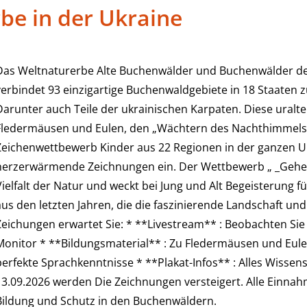
e in der Ukraine
Das Weltnaturerbe Alte Buchenwälder und Buchenwälder der
verbindet 93 einzigartige Buchenwaldgebiete in 18 Staate
Darunter auch Teile der ukrainischen Karpaten. Diese uralte
Fledermäusen und Eulen, den „Wächtern des Nachthimmels
Zeichenwettbewerb Kinder aus 22 Regionen in der ganzen Ukra
herzerwärmende Zeichnungen ein. Der Wettbewerb „ _Geheim
Vielfalt der Natur und weckt bei Jung und Alt Begeisterung
aus den letzten Jahren, die die faszinierende Landschaft un
Zeichungen erwartet Sie: * **Livestream** : Beobachten Sie 
Monitor * **Bildungsmaterial** : Zu Fledermäusen und Eulen
perfekte Sprachkenntnisse * **Plakat-Infos** : Alles Wisse
13.09.2026 werden Die Zeichnungen versteigert. Alle Einnah
Bildung und Schutz in den Buchenwäldern.