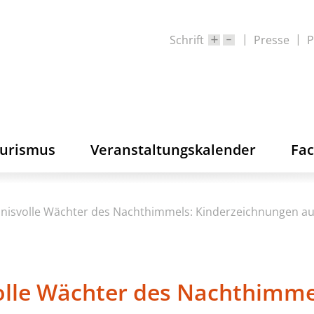
Schrift
Presse
P
ourismus
Veranstaltungskalender
Fa
nisvolle Wächter des Nachthimmels: Kinderzeichnungen a
olle Wächter des Nachthimme