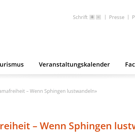
Schrift
Presse
P
ourismus
Veranstaltungskalender
Fa
amafreiheit – Wenn Sphingen lustwandeln»
reiheit – Wenn Sphingen lus