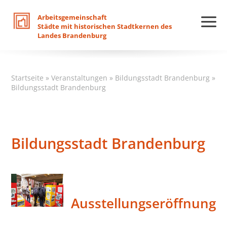
Arbeitsgemeinschaft
Städte
mit
historischen
Stadtkernen
des
Landes
Brandenburg
Startseite
»
Veranstaltungen
»
Bildungsstadt Brandenburg
»
Bildungsstadt Brandenburg
Bildungsstadt Brandenburg
Ausstellungseröffnung