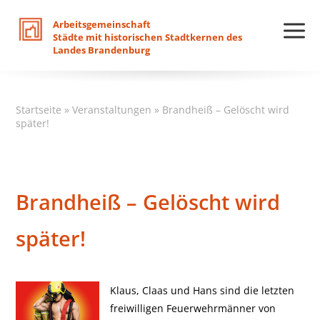
Arbeitsgemeinschaft
Städte
mit
historischen
Stadtkernen
des
Landes
Brandenburg
Startseite
»
Veranstaltungen
»
Brandheiß – Gelöscht wird
später!
Brandheiß – Gelöscht wird
später!
Klaus, Claas und Hans sind die letzten
freiwilligen Feuerwehrmänner von