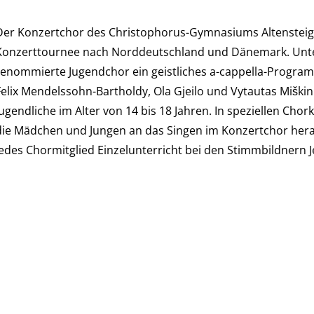
Der Konzertchor des Christophorus-Gymnasiums Altensteig
Konzerttournee nach Norddeutschland und Dänemark. Unter 
renommierte Jugendchor ein geistliches a-cappella-Progra
Felix Mendelssohn-Bartholdy, Ola Gjeilo und Vytautas Miškin
Jugendliche im Alter von 14 bis 18 Jahren. In speziellen Ch
die Mädchen und Jungen an das Singen im Konzertchor heran
jedes Chormitglied Einzelunterricht bei den Stimmbildnern 