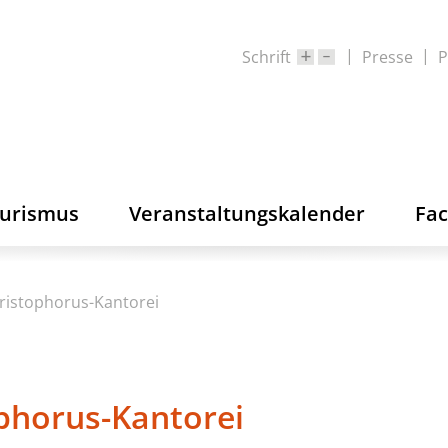
Schrift
Presse
P
ourismus
Veranstaltungskalender
Fa
ristophorus-Kantorei
phorus-Kantorei