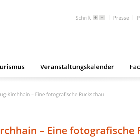
Schrift
Presse
P
ourismus
Veranstaltungskalender
Fa
lug-Kirchhain – Eine fotografische Rückschau
irchhain – Eine fotografische