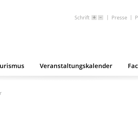
Schrift
Presse
P
ourismus
Veranstaltungskalender
Fa
r