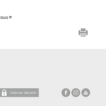
enburg
.
Interner Bereich