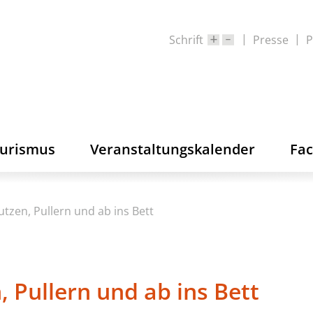
Schrift
Presse
P
ourismus
Veranstaltungskalender
Fa
tzen, Pullern und ab ins Bett
 Pullern und ab ins Bett