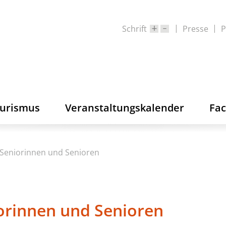
Schrift
Presse
P
ourismus
Veranstaltungskalender
Fa
r Seniorinnen und Senioren
iorinnen und Senioren