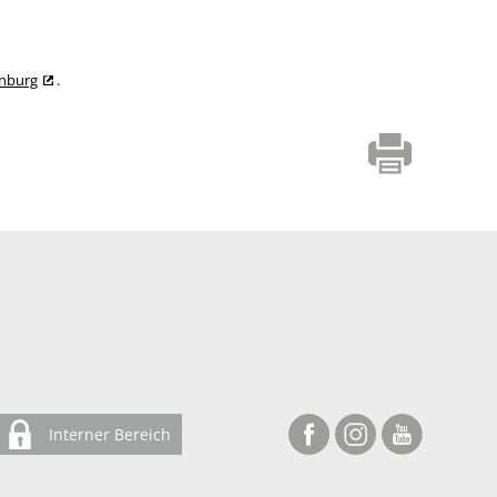
enburg
.
Interner Bereich