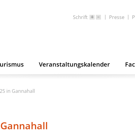
Schrift
Presse
P
ourismus
Veranstaltungskalender
Fa
25 in Gannahall
 Gannahall