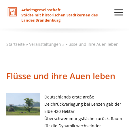
Arbeitsgemeinschaft
Städte
mit
historischen
Stadtkernen
des
Landes
Brandenburg
Startseite
»
Veranstaltungen
»
Flüsse und ihre Auen leben
Flüsse und ihre Auen leben
Deutschlands erste große
Deichrückverlegung bei Lenzen gab der
Elbe 420 Hektar
Überschwemmungsfläche zurück, Raum
für die Dynamik wechselnder