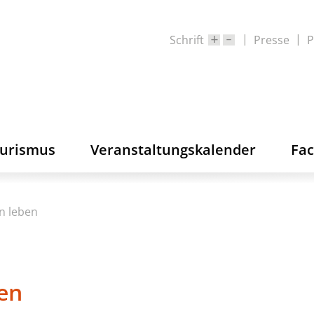
Schrift
Presse
P
ourismus
Veranstaltungskalender
Fa
n leben
ben