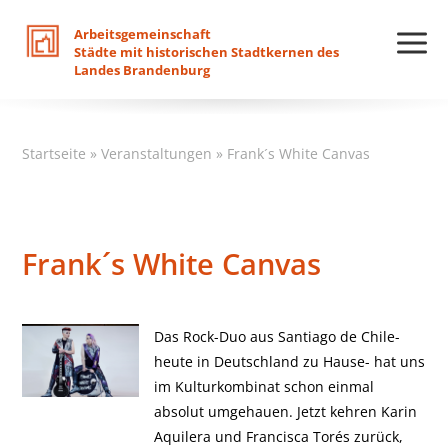
Arbeitsgemeinschaft
Städte
mit
historischen
Stadtkernen
des
Landes
Brandenburg
Startseite
»
Veranstaltungen
»
Frank´s White Canvas
Frank´s White Canvas
Das Rock-Duo aus Santiago de Chile-
heute in Deutschland zu Hause- hat uns
im Kulturkombinat schon einmal
absolut umgehauen. Jetzt kehren Karin
Aquilera und Francisca Torés zurück,