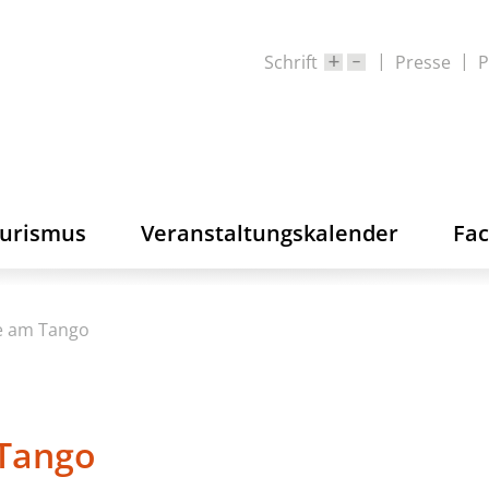
Schrift
Presse
P
ourismus
Veranstaltungskalender
Fa
e am Tango
 Tango