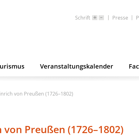
Schrift
Presse
P
ourismus
Veranstaltungskalender
Fa
inrich von Preußen (1726–1802)
ch von Preußen (1726–1802)