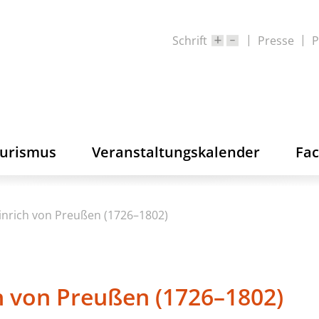
Schrift
Presse
P
ourismus
Veranstaltungskalender
Fa
inrich von Preußen (1726–1802)
ch von Preußen (1726–1802)