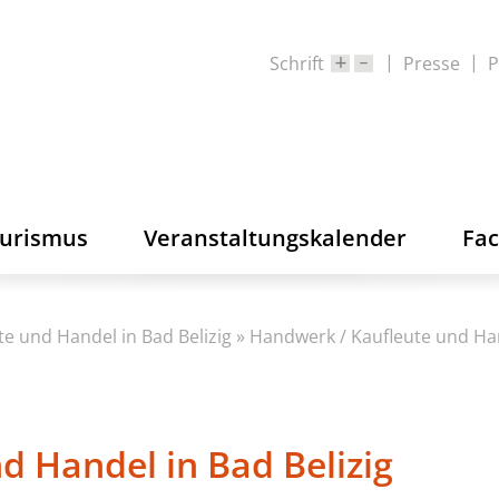
Schrift
Presse
P
ourismus
Veranstaltungskalender
Fa
e und Handel in Bad Belizig
»
Handwerk / Kaufleute und Han
d Handel in Bad Belizig