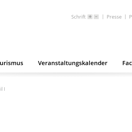
Schrift
Presse
P
ourismus
Veranstaltungskalender
Fa
l I