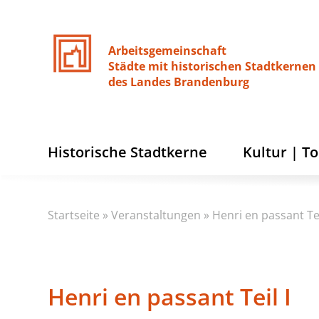
Arbeitsgemeinschaft
Städte
mit
historischen
Stadtkernen
des
Landes
Brandenburg
Historische Stadtkerne
Kultur | T
Startseite
»
Veranstaltungen
»
Henri en passant Tei
Henri en passant Teil I