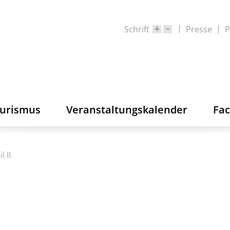
Schrift
Presse
P
ourismus
Veranstaltungskalender
Fa
 II