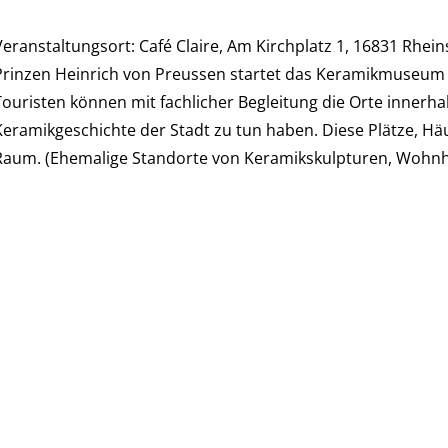
Veranstaltungsort: Café Claire, Am Kirchplatz 1, 16831 Rhei
Prinzen Heinrich von Preussen startet das Keramikmuseum 
Touristen können mit fachlicher Begleitung die Orte innerha
Keramikgeschichte der Stadt zu tun haben. Diese Plätze, Hä
Raum. (Ehemalige Standorte von Keramikskulpturen, Wohnh