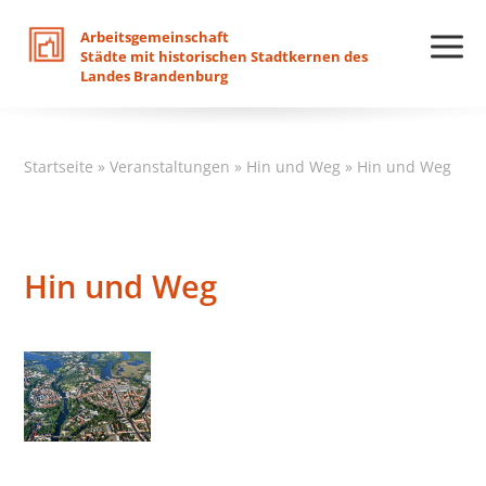
Arbeitsgemeinschaft
Städte
mit
historischen
Stadtkernen
des
Landes
Brandenburg
Startseite
»
Veranstaltungen
»
Hin und Weg
»
Hin und Weg
Hin und Weg