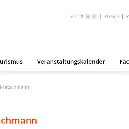
Schrift
Presse
P
ourismus
Veranstaltungskalender
Fa
Kretschmann
schmann