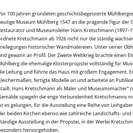
Vor 100 Jahren gründeten geschichtsbegeisterte Mühlberge
heutige Museum Mühlberg 1547 an die prägende Figur der G
Restaurator und Museumsleiter Hans Kretschmann (1897–197
ordnete Kretschmann ab 1926 nicht nur die ständig wachsen
Freilegungen historischer Wandmalereien. Unter seiner Obh
und gewann an Profil. Der Zweite Weltkrieg brachte einen Ein
Mühlberg die ehemalige Klosterpropstei vollständig für 
die Leitung und führte das Haus mit großem Engagement. Er 
gleichermaßen, fertigte Modelle an und arbeitete an Publika
Stadt. Hans Kretschmann als Maler und Museumsmacher“ nim
Gemälde spiegeln die enge Verbundenheit Kretschmanns m
ist es gelungen, für die Ausstellung eine Reihe von Leihga
der beiden Kirchen ebenso wie zahlreiche Landschafts- und
ständige Ausstellung in der Propstei, in der Werke Kretsch
besonders hervorgehoben.