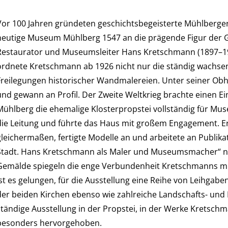
Vor 100 Jahren gründeten geschichtsbegeisterte Mühlberge
heutige Museum Mühlberg 1547 an die prägende Figur der G
Restaurator und Museumsleiter Hans Kretschmann (1897–197
ordnete Kretschmann ab 1926 nicht nur die ständig wachsen
Freilegungen historischer Wandmalereien. Unter seiner Obh
und gewann an Profil. Der Zweite Weltkrieg brachte einen Ein
Mühlberg die ehemalige Klosterpropstei vollständig für 
die Leitung und führte das Haus mit großem Engagement. Er 
gleichermaßen, fertigte Modelle an und arbeitete an Publika
Stadt. Hans Kretschmann als Maler und Museumsmacher“ nim
Gemälde spiegeln die enge Verbundenheit Kretschmanns m
ist es gelungen, für die Ausstellung eine Reihe von Leihga
der beiden Kirchen ebenso wie zahlreiche Landschafts- und
ständige Ausstellung in der Propstei, in der Werke Kretsch
besonders hervorgehoben.