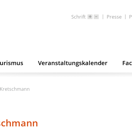
Schrift
Presse
P
ourismus
Veranstaltungskalender
Fa
Kretschmann
schmann