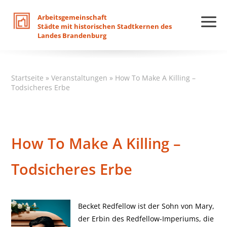
Arbeitsgemeinschaft
Städte
mit
historischen
Stadtkernen
des
Landes
Brandenburg
Startseite
»
Veranstaltungen
»
How To Make A Killing –
Todsicheres Erbe
How To Make A Killing –
Todsicheres Erbe
Becket Redfellow ist der Sohn von Mary,
der Erbin des Redfellow-Imperiums, die