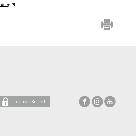
enburg
.
Interner Bereich