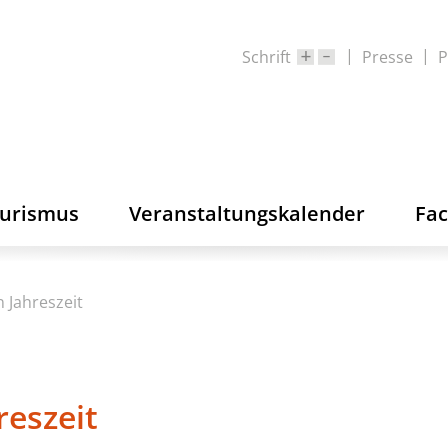
Schrift
Presse
P
ourismus
Veranstaltungskalender
Fa
n Jahreszeit
reszeit