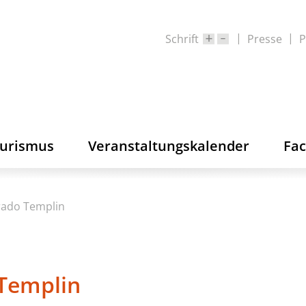
Schrift
Presse
P
ourismus
Veranstaltungskalender
Fa
orado Templin
 Templin