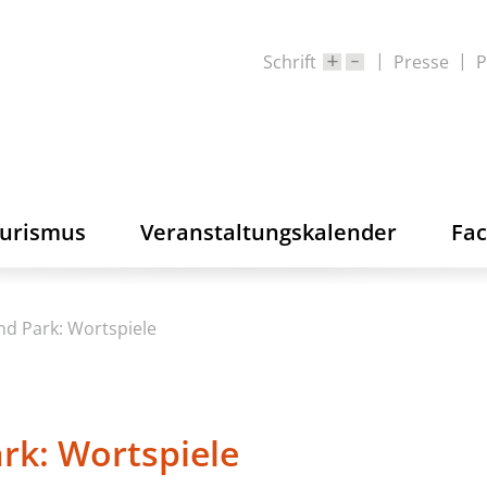
Schrift
Presse
P
ourismus
Veranstaltungskalender
Fa
und Park: Wortspiele
ark: Wortspiele