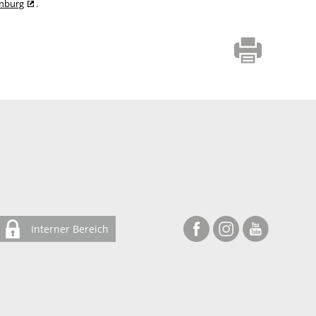
enburg
.
Interner Bereich