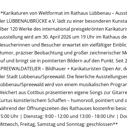
**Karikaturen von Weltformat im Rathaus Lübbenau – Ausst
der LÜBBENAUBRÜCKE e.V. lädt zu einer besonderen Kunsta
Über 120 Werke des international preisgekrönten Karikaturis
Ausstellung wird am 30. April 2026 um 19 Uhr im Rathaus der
Besucherinnen und Besucher erwartet ein vielfältiger Einblic
Humor, präziser Beobachtung und großer zeichnerischer Mei
uf und bringt sie in pointierten Bildern auf den Punkt. Seit 
SPREEWALDATELIER – Bildhauer + Karikaturisten Open Air, de
der Stadt Lübbenau/Spreewald. Die feierliche Ausstellungse
Lübbenau/Spreewald wird von einem musikalischen Program
Weichert aus Cottbus präsentieren eigene Songs zur Gitarre.
Kurtus künstlerischem Schaffen – humorvoll, pointiert und o
während der Öffnungszeiten des Rathauses kostenfrei besich
5:00 Uhr | Dienstag: 9:00 - 12:00 und 13:00 - 18:00 Uhr | Do
Mittwoch, Freitag, Samstag und Sonntag: geschlossen**