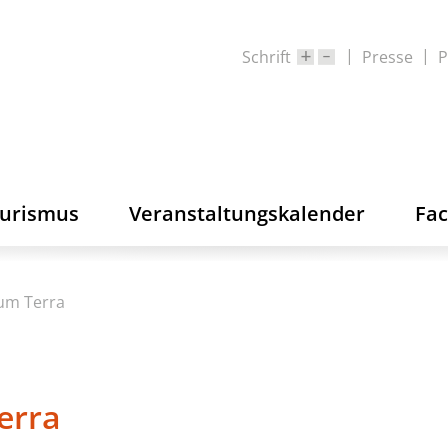
Schrift
Presse
P
ourismus
Veranstaltungskalender
Fa
rum Terra
erra