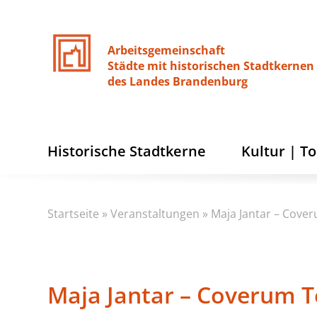
Arbeitsgemeinschaft
Städte
mit
historischen
Stadtkernen
des
Landes
Brandenburg
Historische Stadtkerne
Kultur | T
Startseite
»
Veranstaltungen
»
Maja Jantar – Cove
Maja Jantar – Coverum T