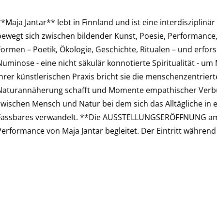
**Maja Jantar** lebt in Finnland und ist eine interdisziplin
bewegt sich zwischen bildender Kunst, Poesie, Performance, 
Formen – Poetik, Ökologie, Geschichte, Ritualen – und erfor
Numinose - eine nicht säkulär konnotierte Spiritualität - u
Ihrer künstlerischen Praxis bricht sie die menschenzentrier
Naturannäherung schafft und Momente empathischer Verbund
zwischen Mensch und Natur bei dem sich das Alltägliche in
Fassbares verwandelt. **Die AUSSTELLUNGSERÖFFNUNG am 9
Performance von Maja Jantar begleitet. Der Eintritt während 