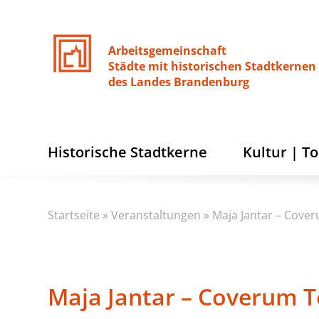
Arbeitsgemeinschaft
Städte
mit
historischen
Stadtkernen
des
Landes
Brandenburg
Historische Stadtkerne
Kultur | T
Startseite
»
Veranstaltungen
»
Maja Jantar – Cove
Maja Jantar – Coverum T