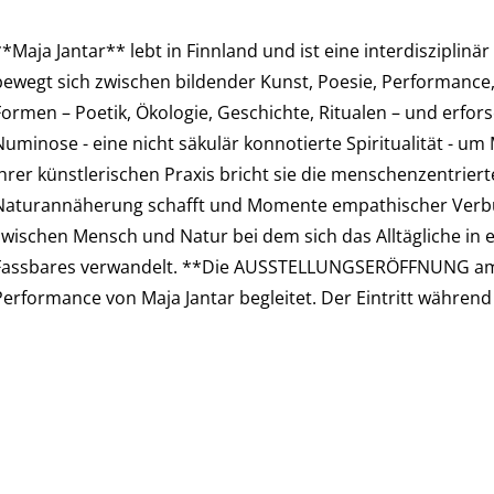
**Maja Jantar** lebt in Finnland und ist eine interdisziplin
bewegt sich zwischen bildender Kunst, Poesie, Performance, 
Formen – Poetik, Ökologie, Geschichte, Ritualen – und erfor
Numinose - eine nicht säkulär konnotierte Spiritualität - u
Ihrer künstlerischen Praxis bricht sie die menschenzentrier
Naturannäherung schafft und Momente empathischer Verbund
zwischen Mensch und Natur bei dem sich das Alltägliche in
Fassbares verwandelt. **Die AUSSTELLUNGSERÖFFNUNG am 9
Performance von Maja Jantar begleitet. Der Eintritt während 