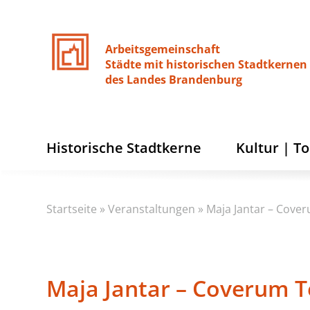
Arbeitsgemeinschaft
Städte
mit
historischen
Stadtkernen
des
Landes
Brandenburg
Historische Stadtkerne
Kultur | T
Startseite
»
Veranstaltungen
»
Maja Jantar – Cove
Maja Jantar – Coverum T