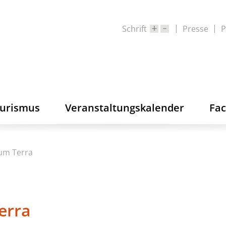
Schrift
Presse
P
ourismus
Veranstaltungskalender
Fa
rum Terra
erra