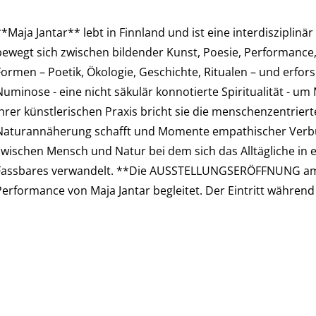
**Maja Jantar** lebt in Finnland und ist eine interdisziplin
bewegt sich zwischen bildender Kunst, Poesie, Performance, 
Formen – Poetik, Ökologie, Geschichte, Ritualen – und erfor
Numinose - eine nicht säkulär konnotierte Spiritualität - u
Ihrer künstlerischen Praxis bricht sie die menschenzentrier
Naturannäherung schafft und Momente empathischer Verbund
zwischen Mensch und Natur bei dem sich das Alltägliche in
Fassbares verwandelt. **Die AUSSTELLUNGSERÖFFNUNG am 9
Performance von Maja Jantar begleitet. Der Eintritt während 